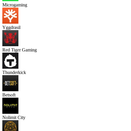
Microgaming
Yggdrasil
Red Tiger Gaming
Thunderkick
Betsoft
Nolimit City