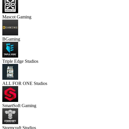
Mascot Gaming
BGaming
Triple Edge Studios
ALL FOR ONE Studios
SmartSoft Gaming
Stormcraft Studios