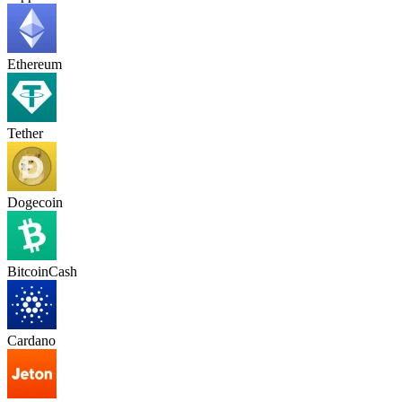
Ethereum
Tether
Dogecoin
BitcoinCash
Cardano