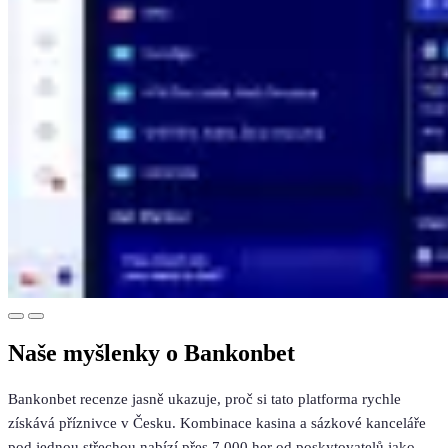
Naše myšlenky o Bankonbet
Bankonbet recenze jasně ukazuje, proč si tato platforma rychle
získává příznivce v Česku. Kombinace kasina a sázkové kanceláře
pod jednou střechou nabízí přes 7 000 her od poskytovatelů jako