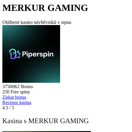
MERKUR GAMING
Oblíbené kasino návštěvníků
v srpnu
37500Kč
Bonus
250
Free spiny
Získat bonus
Recenze kasina
4.5
/ 5
Kasina s MERKUR GAMING