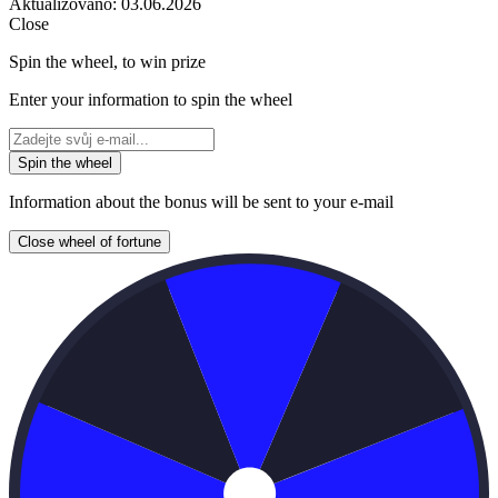
Aktualizováno:
03.06.2026
Close
Spin the wheel, to win prize
Enter your information to spin the wheel
Spin the wheel
Information about the bonus will be sent to your e-mail
Close wheel of fortune