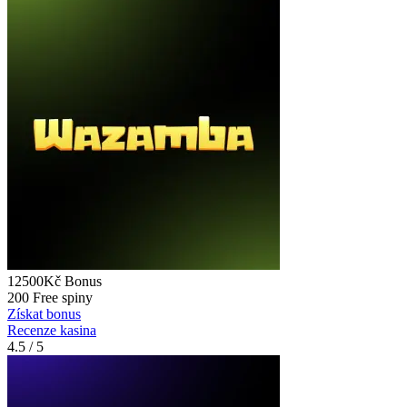
12500Kč
Bonus
200
Free spiny
Získat bonus
Recenze kasina
4.5
/ 5