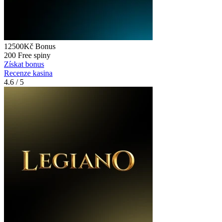
12500Kč
Bonus
200
Free spiny
Získat bonus
Recenze kasina
4.6
/ 5