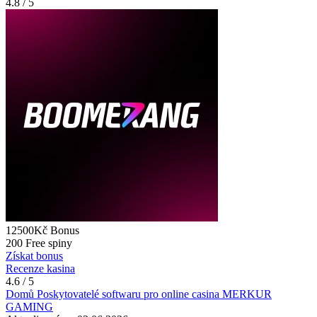
4.8
/ 5
12500Kč
Bonus
200
Free spiny
Získat bonus
Recenze kasina
4.6
/ 5
Domů
Poskytovatelé softwaru pro online casina
MERKUR
GAMING