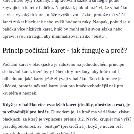
karet, které byly rozdány, a upravování sázek a strategie podle
zbývajících karet v balíčku. Například, pokud hráč ví, že v balíčku
je více vysokých karet, může zvýšit svou sázku, protože má větší
šanci získat blackjack nebo vyšší hodnotu ruky. Naopak, pokud je v
balíčku více nízkých karet, hráč by mohl snížit svou sázku nebo
upravit svou strategii, aby minimalizoval riziko "bustu".
Princip počítání karet - jak funguje a proč?
Počítání karet v blackjacku je založeno na jednoduchém principu:
sledování karet, které byly během hry rozdány, aby hráč mohl
odhadnout, jaké karty ještě zbývají v balíčku. Tato informace je
klíčová, protože některé karty jsou pro hráče výhodnější než pro
krupiéra a naopak.
Když je v balíčku více vysokých karet (desítky, obrázky a esa), je
to výhodnější pro hráče.
Důvodem je, že hráč má větší šanci získat
blackjack, za který je vyplacena prémie 3:2. Navíc, krupiér má vyšší
pravděpodobnost, že "bustuje" (překročí 21), když je nucen brát
karty k dosažení minimálního skóre 17.