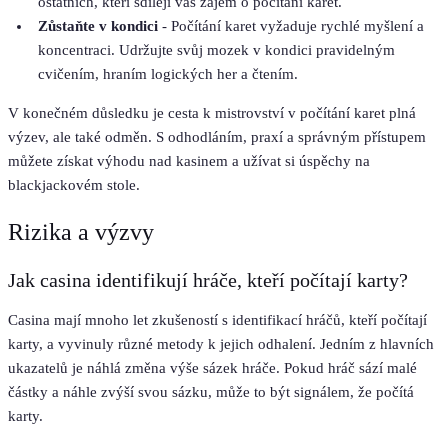
ostatních, kteří sdílejí váš zájem o počítání karet.
Zůstaňte v kondici
- Počítání karet vyžaduje rychlé myšlení a
koncentraci. Udržujte svůj mozek v kondici pravidelným
cvičením, hraním logických her a čtením.
V konečném důsledku je cesta k mistrovství v počítání karet plná
výzev, ale také odměn. S odhodláním, praxí a správným přístupem
můžete získat výhodu nad kasinem a užívat si úspěchy na
blackjackovém stole.
Rizika a výzvy
Jak casina identifikují hráče, kteří počítají karty?
Casina mají mnoho let zkušeností s identifikací hráčů, kteří počítají
karty, a vyvinuly různé metody k jejich odhalení. Jedním z hlavních
ukazatelů je náhlá změna výše sázek hráče. Pokud hráč sází malé
částky a náhle zvýší svou sázku, může to být signálem, že počítá
karty.