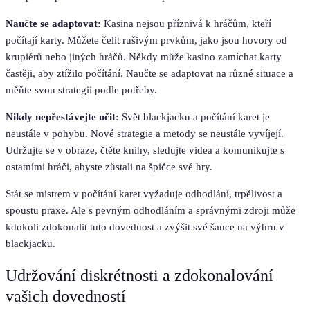
Naučte se adaptovat:
Kasina nejsou příznivá k hráčům, kteří
počítají karty. Můžete čelit rušivým prvkům, jako jsou hovory od
krupiérů nebo jiných hráčů. Někdy může kasino zamíchat karty
častěji, aby ztížilo počítání. Naučte se adaptovat na různé situace a
měňte svou strategii podle potřeby.
Nikdy nepřestávejte učit:
Svět blackjacku a počítání karet je
neustále v pohybu. Nové strategie a metody se neustále vyvíjejí.
Udržujte se v obraze, čtěte knihy, sledujte videa a komunikujte s
ostatními hráči, abyste zůstali na špičce své hry.
Stát se mistrem v počítání karet vyžaduje odhodlání, trpělivost a
spoustu praxe. Ale s pevným odhodláním a správnými zdroji může
kdokoli zdokonalit tuto dovednost a zvýšit své šance na výhru v
blackjacku.
Udržování diskrétnosti a zdokonalování
vašich dovedností