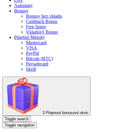
Live
Automaty
Bonusy
Bonusy bez vkladu
Cashback Bonus
Free Spiny
Vkladový Bonus
Platební Metody
Mastercard
VISA
PayPal
Bitcoin (BTC)
Paysafecard
Skrill
3
Přepnout bonusové okno
Toggle search
Toggle navigation