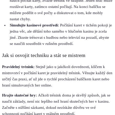
naučit počítat karty, zvažte trénink ve skupině. Jeden hráč může
rozdávat karty, zatímco ostatní počítají. Na konci balíčku se
můžete podělit o své počty a diskutovat o tom, kde mohly
nastat chyby.
Simulujte kasinové prostředí:
Počítání karet v tichém pokoji je
jedna věc, ale dělání toho samého v hlučném kasinu je zcela
jiné. Zkuste trénovat s hudbou nebo televizí na pozadí, abyste
se naučili soustředit v rušném prostředí.
Jak si osvojit techniku a stát se mistrem
Pravidelný trénink:
Stejně jako u jakékoli dovednosti, klíčem k
mistrovství v počítání karet je pravidelný trénink. Věnujte každý den
určitý čas praxi, ať už jde o rychlé procházení balíčkem karet nebo
hraní simulovaných her online.
Hrajte skutečné hry:
Ačkoli trénink doma je skvělý způsob, jak se
naučit základy, není nic lepšího než hraní skutečných her v kasinu.
Začněte s nižšími sázkami, dokud nezískáte důvěru ve své
schopnosti počítání karet v reálném prostředí.