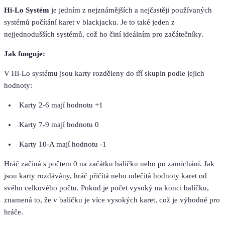
Hi-Lo Systém
je jedním z nejznámějších a nejčastěji používaných
systémů počítání karet v blackjacku. Je to také jeden z
nejjednodušších systémů, což ho činí ideálním pro začátečníky.
Jak funguje:
V Hi-Lo systému jsou karty rozděleny do tří skupin podle jejich
hodnoty:
Karty 2-6 mají hodnotu +1
Karty 7-9 mají hodnotu 0
Karty 10-A mají hodnotu -1
Hráč začíná s počtem 0 na začátku balíčku nebo po zamíchání. Jak
jsou karty rozdávány, hráč přičítá nebo odečítá hodnoty karet od
svého celkového počtu. Pokud je počet vysoký na konci balíčku,
znamená to, že v balíčku je více vysokých karet, což je výhodné pro
hráče.