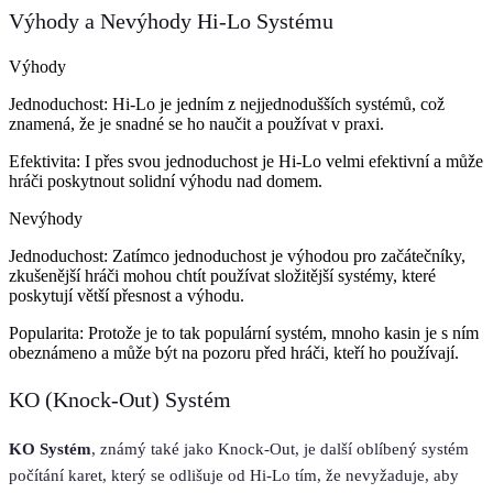
Výhody a Nevýhody Hi-Lo Systému
Výhody
Jednoduchost: Hi-Lo je jedním z nejjednodušších systémů, což
znamená, že je snadné se ho naučit a používat v praxi.
Efektivita: I přes svou jednoduchost je Hi-Lo velmi efektivní a může
hráči poskytnout solidní výhodu nad domem.
Nevýhody
Jednoduchost: Zatímco jednoduchost je výhodou pro začátečníky,
zkušenější hráči mohou chtít používat složitější systémy, které
poskytují větší přesnost a výhodu.
Popularita: Protože je to tak populární systém, mnoho kasin je s ním
obeznámeno a může být na pozoru před hráči, kteří ho používají.
KO (Knock-Out) Systém
KO Systém
, známý také jako Knock-Out, je další oblíbený systém
počítání karet, který se odlišuje od Hi-Lo tím, že nevyžaduje, aby