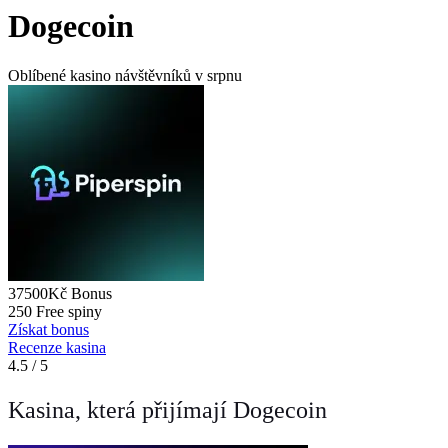
Dogecoin
Oblíbené kasino návštěvníků
v srpnu
37500Kč
Bonus
250
Free spiny
Získat bonus
Recenze kasina
4.5
/ 5
Kasina, která přijímají Dogecoin