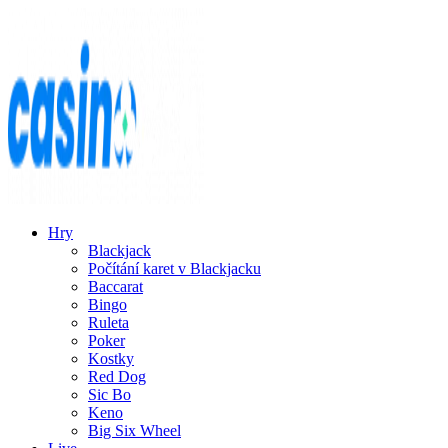
Hry
Blackjack
Počítání karet v Blackjacku
Baccarat
Bingo
Ruleta
Poker
Kostky
Red Dog
Sic Bo
Keno
Big Six Wheel