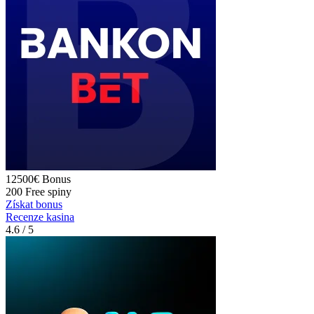
12500€
Bonus
200
Free spiny
Získat bonus
Recenze kasina
4.6
/ 5