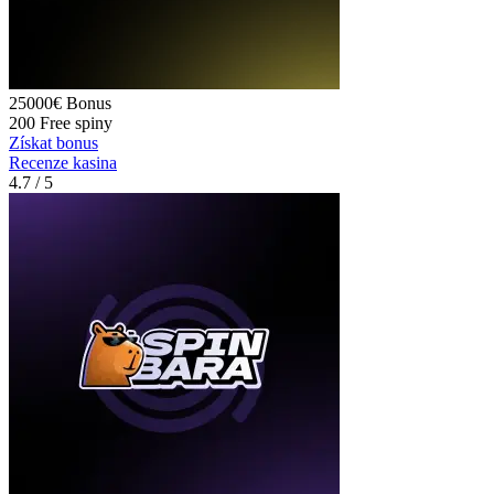
25000€
Bonus
200
Free spiny
Získat bonus
Recenze kasina
4.7
/ 5