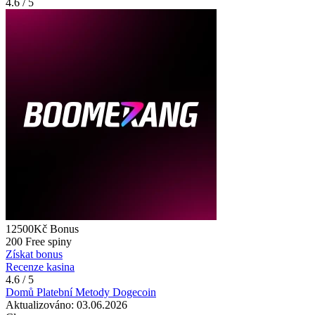
4.6
/ 5
12500Kč
Bonus
200
Free spiny
Získat bonus
Recenze kasina
4.6
/ 5
Domů
Platební Metody
Dogecoin
Aktualizováno:
03.06.2026