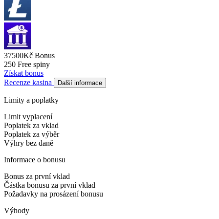
37500Kč
Bonus
250
Free spiny
Získat bonus
Recenze kasina
Další informace
Limity a poplatky
Limit vyplacení
Poplatek za vklad
Poplatek za výběr
Výhry bez daně
Informace o bonusu
Bonus za první vklad
Částka bonusu za první vklad
Požadavky na prosázení bonusu
Výhody