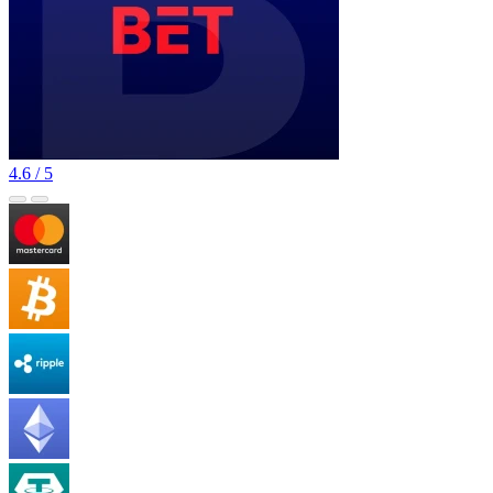
4.6
/ 5