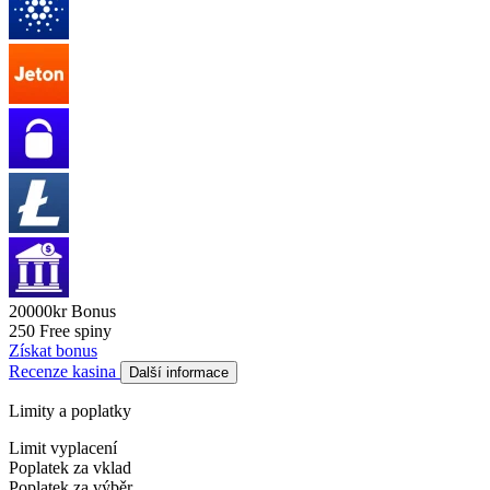
20000kr
Bonus
250
Free spiny
Získat bonus
Recenze kasina
Další informace
Limity a poplatky
Limit vyplacení
Poplatek za vklad
Poplatek za výběr