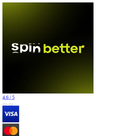
4.6
/ 5