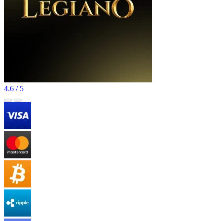
4.6
/ 5