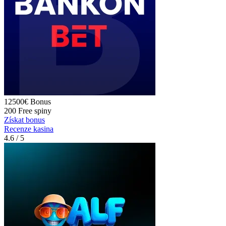
12500€
Bonus
200
Free spiny
Získat bonus
Recenze kasina
4.6
/ 5