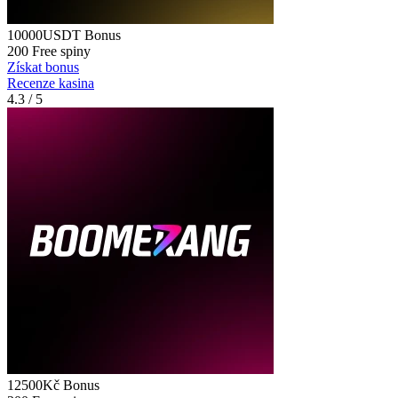
10000USDT
Bonus
200
Free spiny
Získat bonus
Recenze kasina
4.3
/ 5
12500Kč
Bonus