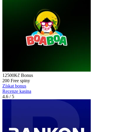
12500Kč
Bonus
200
Free spiny
Získat bonus
Recenze kasina
4.6
/ 5