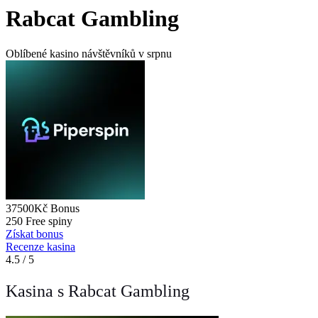
Rabcat Gambling
Oblíbené kasino návštěvníků
v srpnu
37500Kč
Bonus
250
Free spiny
Získat bonus
Recenze kasina
4.5
/ 5
Kasina s Rabcat Gambling