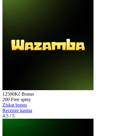
12500Kč
Bonus
200
Free spiny
Získat bonus
Recenze kasina
4.5
/ 5