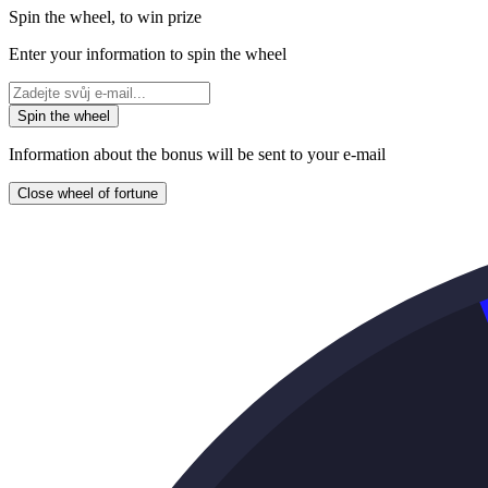
Spin the wheel, to win prize
Enter your information to spin the wheel
Spin the wheel
Information about the bonus will be sent to your e-mail
Close wheel of fortune