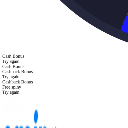
Cash Bonus
Try again
Cash Bonus
Cashback Bonus
Try again
Cashback Bonus
Free spiny
Try again