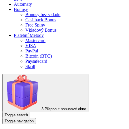
Automaty
Bonusy
Bonusy bez vkladu
Cashback Bonus
Free Spiny
Vkladový Bonus
Platební Metody
Mastercard
VISA
PayPal
Bitcoin (BTC)
Paysafecard
Skrill
3
Přepnout bonusové okno
Toggle search
Toggle navigation