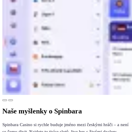
Naše myšlenky o Spinbara
Spinbara Casino si rychle buduje jméno mezi českými hráči – a není
se čemu divit. Najdete tu tisíce slotů, live hry s živými dealery,