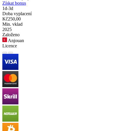
Získat bonus
1d-3d
Doba vyplacení
Kč250,00
Min. vklad
2025
Založeno
Anjouan
Licence