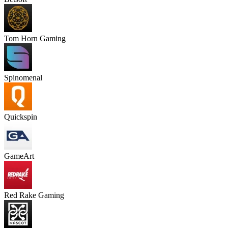
Tom Horn Gaming
Spinomenal
Quickspin
GameArt
Red Rake Gaming