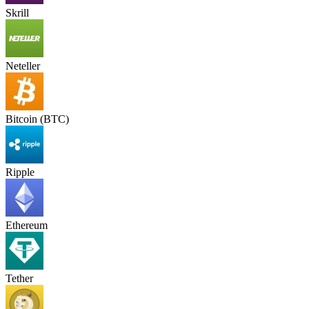
Skrill
Neteller
Bitcoin (BTC)
Ripple
Ethereum
Tether