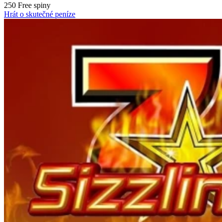
250
Free spiny
Hrát o skutečné peníze