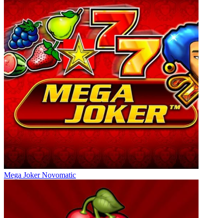
Mega Joker
Novomatic