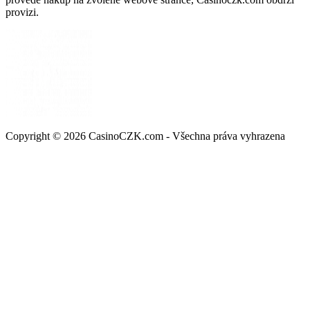
provizi.
Copyright © 2026 CasinoCZK.com - Všechna práva vyhrazena