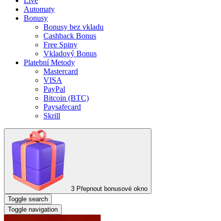
Live
Automaty
Bonusy
Bonusy bez vkladu
Cashback Bonus
Free Spiny
Vkladový Bonus
Platební Metody
Mastercard
VISA
PayPal
Bitcoin (BTC)
Paysafecard
Skrill
3
Přepnout bonusové okno
Toggle search
Toggle navigation