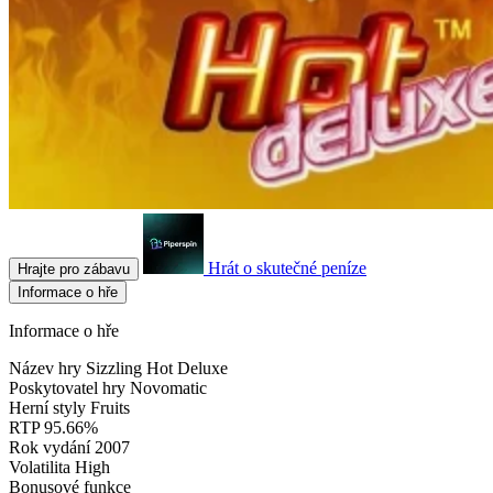
Hrát o skutečné peníze
Hrajte pro zábavu
Informace o hře
Informace o hře
Název hry
Sizzling Hot Deluxe
Poskytovatel hry
Novomatic
Herní styly
Fruits
RTP
95.66%
Rok vydání
2007
Volatilita
High
Bonusové funkce