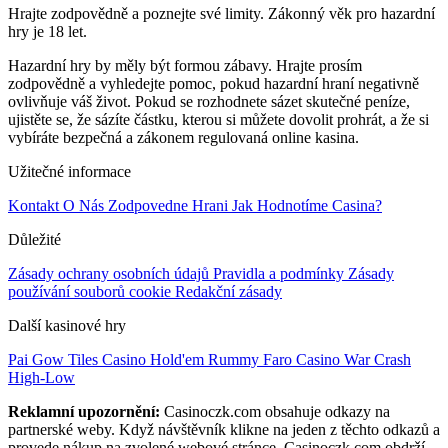
Hrajte zodpovědně a poznejte své limity. Zákonný věk pro hazardní
hry je 18 let.
Hazardní hry by měly být formou zábavy. Hrajte prosím
zodpovědně a vyhledejte pomoc, pokud hazardní hraní negativně
ovlivňuje váš život. Pokud se rozhodnete sázet skutečné peníze,
ujistěte se, že sázíte částku, kterou si můžete dovolit prohrát, a že si
vybíráte bezpečná a zákonem regulovaná online kasina.
Užitečné informace
Kontakt
O Nás
Zodpovedne Hrani
Jak Hodnotíme Casina?
Důležité
Zásady ochrany osobních údajů
Pravidla a podmínky
Zásady
používání souborů cookie
Redakční zásady
Další kasinové hry
Pai Gow Tiles
Casino Hold'em
Rummy
Faro
Casino War
Crash
High-Low
Reklamní upozornění:
Casinoczk.com obsahuje odkazy na
partnerské weby. Když návštěvník klikne na jeden z těchto odkazů a
provede nákup na zvolené webové stránce, Casinoczk.com obdrží