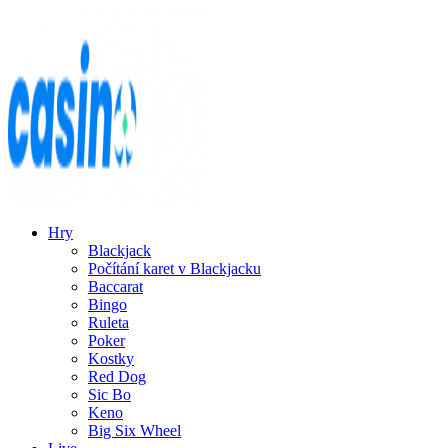
Hry
Blackjack
Počítání karet v Blackjacku
Baccarat
Bingo
Ruleta
Poker
Kostky
Red Dog
Sic Bo
Keno
Big Six Wheel