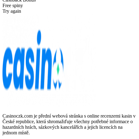
Free spiny
Try again
Casinoczk.com je přední webová stránka s online recenzemi kasin v
České republice, která shromažďuje všechny potřebné informace o
hazardních hrách, sázkových kancelářích a jejich licencích na
jednom místě.